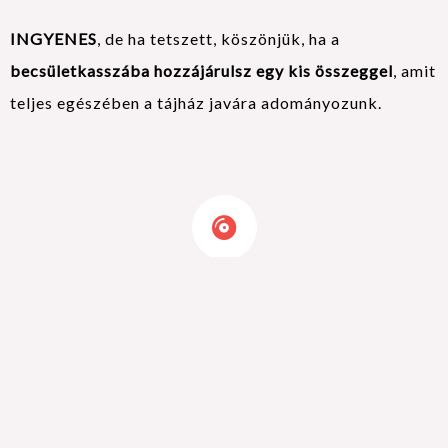
INGYENES
, de ha tetszett, köszönjük, ha a
becsületkasszába hozzájárulsz egy kis összeggel
, amit
teljes egészében a tájház javára adományozunk.
Ékszerkészítő workshop
Viseletbemutató