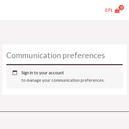
Skip
0
Ft
to
content
Communication preferences
Sign in to your account
to manage your communication preferences.